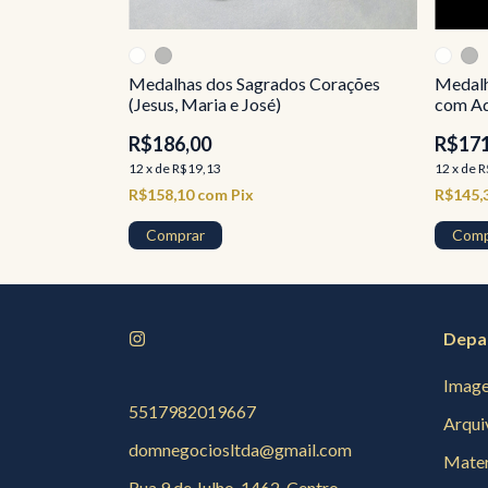
ia
Medalhas dos Sagrados Corações
Medalh
(Jesus, Maria e José)
com A
R$186,00
R$171
12
x
de
R$19,13
12
x
de
R
R$158,10
com
Pix
R$145,
Comprar
Comp
Depa
Image
5517982019667
Arqui
domnegociosltda@gmail.com
Mater
Rua 9 de Julho, 1462, Centro,