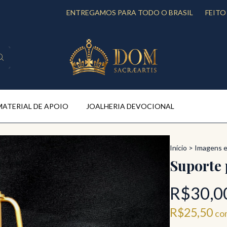
ENTREGAMOS PARA TODO O BRASIL
FEITO SOB EN
MATERIAL DE APOIO
JOALHERIA DEVOCIONAL
Início
>
Imagens 
Suporte
R$30,0
R$25,50
co