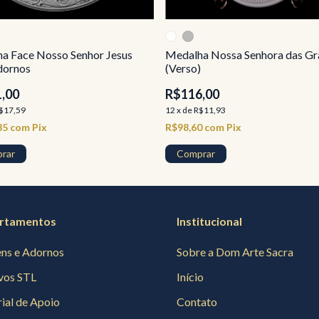
a Face Nosso Senhor Jesus
Medalha Nossa Senhora das Gr
dornos
(Verso)
,00
R$116,00
$17,59
12
x
de
R$11,93
35
com
Pix
R$98,60
com
Pix
rar
Comprar
rtamentos
Institucional
ns e Adornos
Sobre a Dom Arte Sacra
vos STL
Início
ial de Apoio
Contato