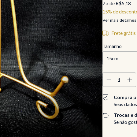
7
x de
R$5,18
15% de descont
Ver mais detalhes
Frete grátis
Tamanho
Compra p
Seus dados
Trocas e 
Se não gost