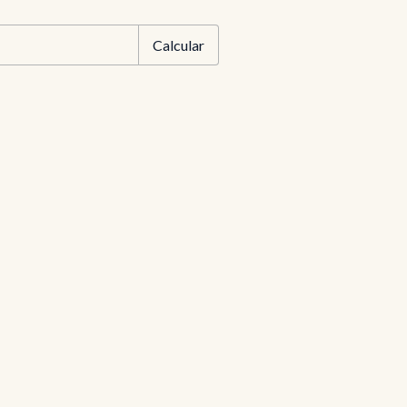
EP:
Alterar CEP
Calcular