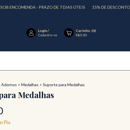
COMENDA · PRAZO DE 7 DIAS ÚTEIS
15% DE DESCONTO PAGAN
Login
/
Carrinho
(
0
)
Cadastre-se
R$0,00
e Adornos
>
Medalhas
>
Suporte para Medalhas
 para Medalhas
0
m
Pix