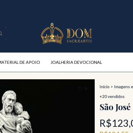
MATERIAL DE APOIO
JOALHERIA DEVOCIONAL
Início
>
Imagens 
1
/
8
+20 vendidos
São José
R$123,