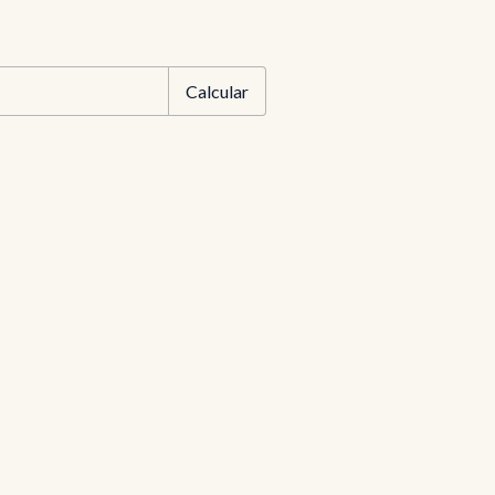
EP:
Alterar CEP
Calcular