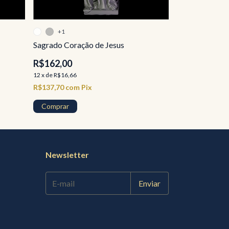
+1
Sagrado Coração de Jesus
Sagrado Coraç
R$162,00
R$156,00
12
x
de
R$16,66
12
x
de
R$16,05
R$137,70
com
Pix
R$132,60
com
P
Comprar
Comprar
Newsletter