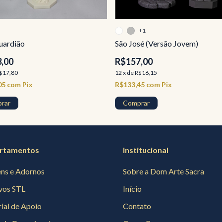
+1
uardião
São José (Versão Jovem)
,00
R$157,00
$17,80
12
x
de
R$16,15
05
com
Pix
R$133,45
com
Pix
rar
Comprar
rtamentos
Institucional
ns e Adornos
Sobre a Dom Arte Sacra
vos STL
Início
ial de Apoio
Contato