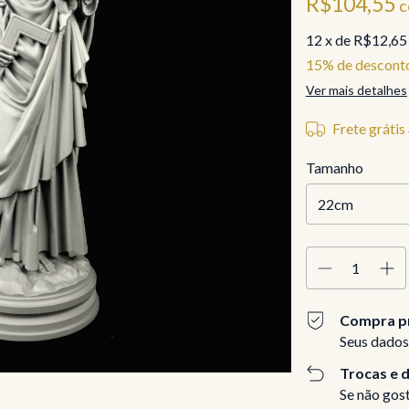
R$104,55
c
12
x de
R$12,65
15% de descont
Ver mais detalhes
Frete grátis
Tamanho
Compra p
Seus dados
Trocas e 
Se não gost