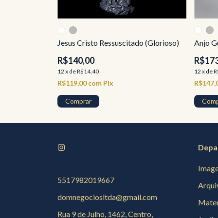
Jesus Cristo Ressuscitado (Glorioso)
Anjo G
R$140,00
R$173
12
x
de
R$14,40
12
x
de
R
R$119,00
com
Pix
R$147,
Comprar
Comp
Depa
Image
5517982019667
Arqui
domnegociosltda@gmail.com
Mater
Rua 9 de Julho, 1462, Centro,