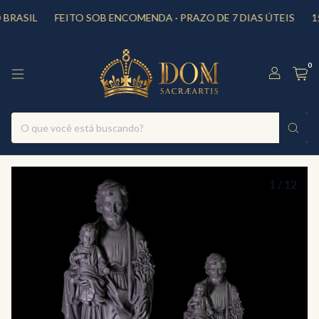
RASIL
FEITO SOB ENCOMENDA · PRAZO DE 7 DIAS ÚTEIS
15
0
1
/
12