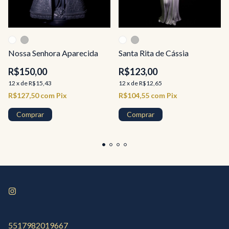
Nossa Senhora Aparecida
Santa Rita de Cássia
R$150,00
R$123,00
12
x
de
R$15,43
12
x
de
R$12,65
R$127,50
com
Pix
R$104,55
com
Pix
Comprar
Comprar
5517982019667