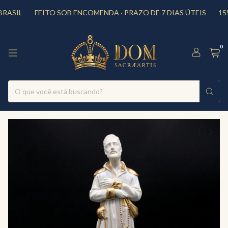
L
FEITO SOB ENCOMENDA · PRAZO DE 7 DIAS ÚTEIS
15% DE
0
1
/
3