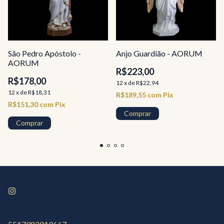
São Pedro Apóstolo -
Anjo Guardião - AORUM
AORUM
R$223,00
R$178,00
12
x
de
R$22,94
12
x
de
R$18,31
R$189,55
com
Pix
R$151,30
com
Pix
Comprar
Comprar