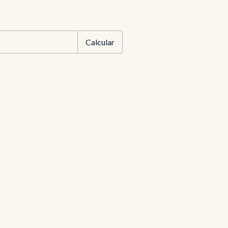
EP:
Alterar CEP
Calcular