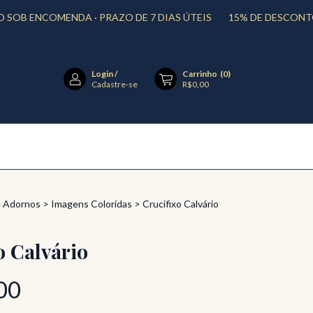
NCOMENDA · PRAZO DE 7 DIAS ÚTEIS
15% DE DESCONTO PAGA
Login
/
Carrinho
(
0
)
Cadastre-se
R$0,00
e Adornos
>
Imagens Coloridas
>
Crucifixo Calvário
o Calvário
00