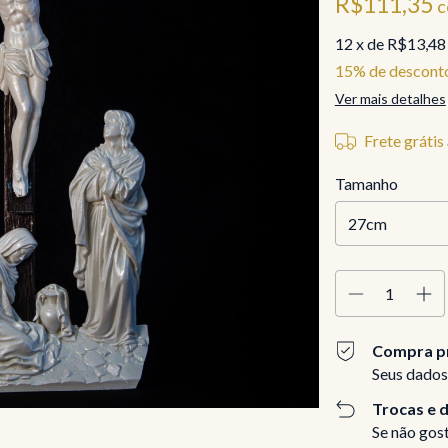
R$111,35
c
12
x de
R$13,48
15% de descont
Ver mais detalhes
Frete grátis
Tamanho
Compra p
Seus dados
Trocas e 
Se não gost