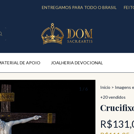
ENTREGAMOS PARA TODO O BRASIL
FEITO SOB E
MATERIAL DE APOIO
JOALHERIA DEVOCIONAL
Início
>
Imagens 
1
/
6
+20 vendidos
Crucifix
R$131,