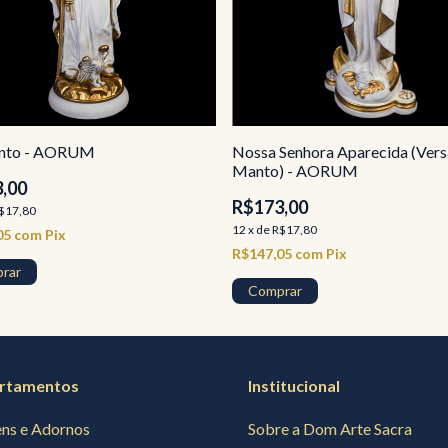
ento - AORUM
Nossa Senhora Aparecida (Ver
Manto) - AORUM
,00
R$173,00
$17,80
12
x
de
R$17,80
05
com
Pix
R$147,05
com
Pix
rar
Comprar
rtamentos
Institucional
ns e Adornos
Sobre a Dom Arte Sacra