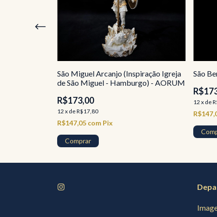
bre - AORUM
São Miguel Arcanjo (Inspiração Igreja
São B
de São Miguel - Hamburgo) - AORUM
R$173
R$173,00
12
x
de
R
12
x
de
R$17,80
R$147,
R$147,05
com
Pix
Comp
Comprar
Depa
Image